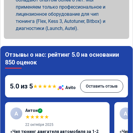
применяем только профессиональное и
лицензионное оборудование для чип
тюнинга (Flex, Kess 3, Autotuner, Bitbox) и
диагностики (Launch, Autel).
Отзывы о нас: рейтинг 5.0 на основании
850 оценок
5.0 из 5
★
★
★
★
★
Оставить отзыв
Avito
Антон
✓
А
A
★
★
★
★
★
22 октября 2025
«Чип тюнинг двигателя автомобиля за 1-2
«Чип 