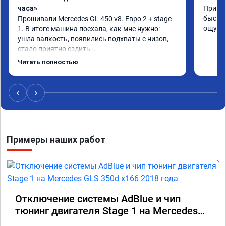
часа»
Принял
быстро
Прошивали Mercedes GL 450 v8. Евро 2 + stage 
ощутим
1. В итоге машина поехала, как мне нужно: 
ушла валкость, появились подхваты с низов, 
стало приятно ездить.

Одни из лучших трат, в авто! 🔥
Читать полностью
‹
›
Примеры наших работ
Отключение системы AdBlue и чип
тюнинг двигателя Stage 1 на Mercedes
GLS 350d x166 2018 года