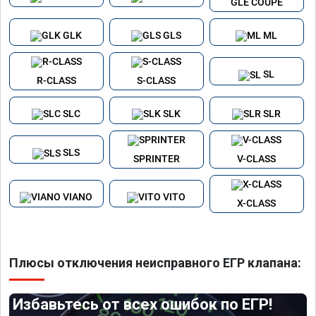
GLE COUPE
GLK
GLS
ML
SL
R-CLASS
S-CLASS
SLC
SLK
SLR
SLS
SPRINTER
V-CLASS
VIANO
VITO
X-CLASS
Плюсы отключения неисправного ЕГР клапана:
Избавьтесь от всех ошибок по ЕГР!