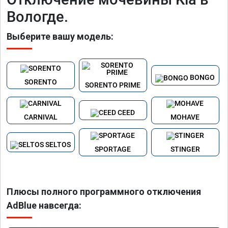
Вологде.
Выберите вашу модель:
BONGO
SORENTO
SORENTO PRIME
CEED
CARNIVAL
MOHAVE
SELTOS
SPORTAGE
STINGER
Плюсы полного программного отключения
AdBlue навсегда: