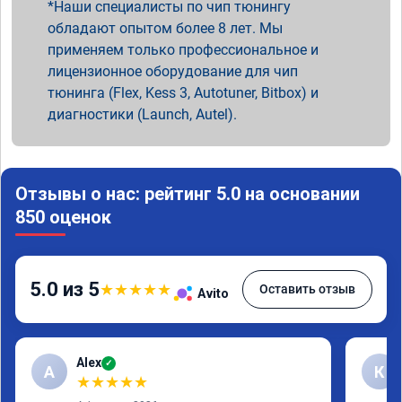
Наши специалисты по чип тюнингу
обладают опытом более 8 лет. Мы
применяем только профессиональное и
лицензионное оборудование для чип
тюнинга (Flex, Kess 3, Autotuner, Bitbox) и
диагностики (Launch, Autel).
Отзывы о нас: рейтинг 5.0 на основании
850 оценок
5.0 из 5
★
★
★
★
★
Оставить отзыв
Avito
Alex
✓
A
К
★
★
★
★
★