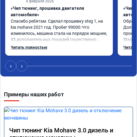
4 февраля 2026
«Чип тюнинг, прошивка двигателя
«Чип 
автомобиля»
автом
Спасибо ребятам. Сделал прошивку steg 1, на 
Обрати
kia mohave 2021 год. Пробег 99000.Что 
Долго 
изменилось, машина стала на порядок мощнее, 
прокон
45 дополнительных лошадей существенно 
Stage 
чувствуется и соответственно крутящего 
с сохр
Читать полностью
Читать
момента. Значительно упал расход, был в 
Машина
среднем 15 город, уже три дня катаюсь, держит 
получи
12-12.5. Коробка перестала подпинывать при 
прибав
‹
›
наборе скорости. Педаль газа более 
обгоны
отзывчевее. В целом, я очень доволен.!
понра
прошив
похоже
Примеры наших работ
прошив
эконом
сэконо
давать
прошив
Рекоме
Чип тюнинг Kia Mohave 3.0 дизель и
А0110