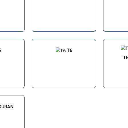
5
T6
T
OURAN