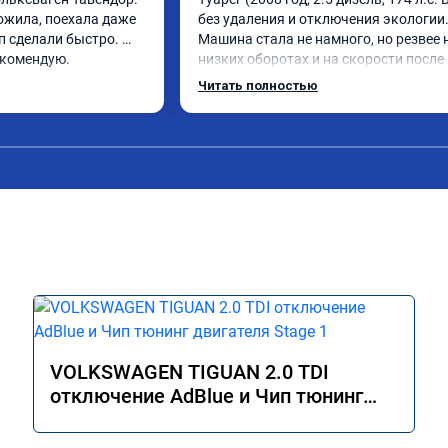
жила, поехала даже 
без удаления и отключения экологии.
 сделали быстро. 
Машина стала не намного, но резвее н
екомендую.
низких оборотах и на скорости после 
км/ч при обгонах.

Читать полностью
Отклик при нажатии на педаль 
акселератора сократился.

Расход топлива не увеличился.

Получил что хотел. Рекомендую.
VOLKSWAGEN TIGUAN 2.0 TDI
отключение AdBlue и Чип тюнинг
двигателя Stage 1