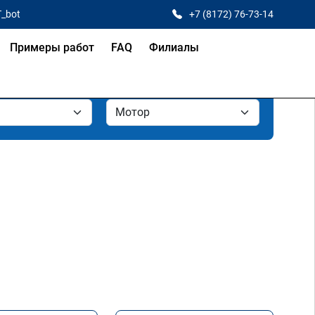
T_bot
+7 (8172) 76-73-14
Примеры работ
FAQ
Филиалы