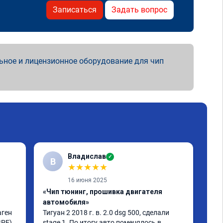
Записаться
Задать вопрос
ьное и лицензионное оборудование для чип
Владислав
✓
В
Е
★
★
★
★
★
16 июня 2025
«Чип тюнинг, прошивка двигателя
«Чи
автомобиля»
дин
ген 
Тигуан 2 2018 г. в. 2.0 dsg 500, сделали 
Ну 
PE), 
stage 1. По итогу авто поменялось в 
обр