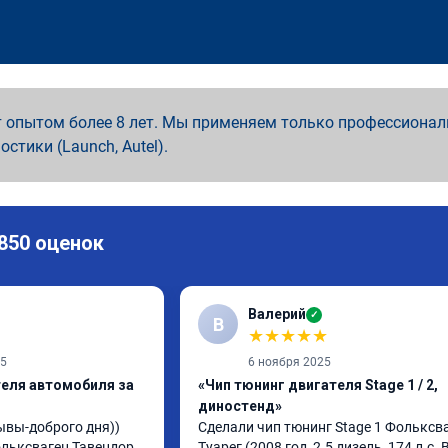
 опытом более 8 лет. Мы применяем только профессионал
ностики (Launch, Autel).
 850 оценок
Валерий
✓
В
★
★
★
★
★
25
6 ноября 2025
теля автомобиля за
«Чип тюнинг двигателя Stage 1 / 2,
диностенд»
вы-доброго дня)) 
Сделали чип тюнинг Stage 1 Фольксва
ьксваген Тавендор. 
Туарег (2008 год, 2.5 дизель, 174 л.с. B