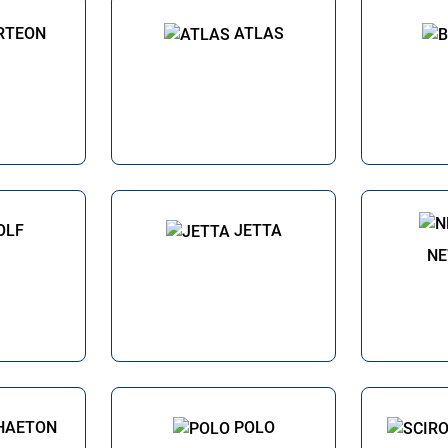
RTEON
ATLAS
OLF
JETTA
NE
HAETON
POLO