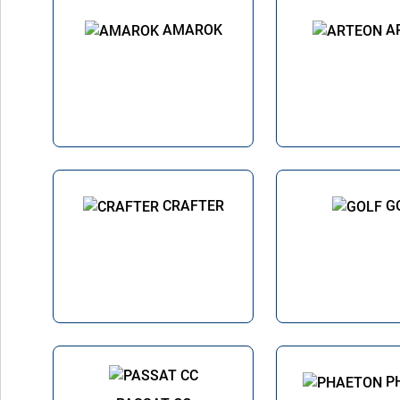
AMAROK
A
CRAFTER
G
P