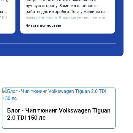


лучшую сторону. Заметил плавность 
Sta
а 
работы двс и коробки. Тяга у машины на 
caw
100 
всем диапазоне. Впервые увидел расход 
При
по трассе меньше 8 литров. Сколько 
все
Читать полностью
Чит
добавилось л.с. не совсем понятно, но 
пед
результат поведения авто явно стоит этих 
сам
денег. Знал бы, сделал раньше.
люб
дин
Хоч
под
осо
Пос
Чем
кач
про
Блог - Чип тюнинг Volkswagen Tiguan
2.0 TDI 150 лс