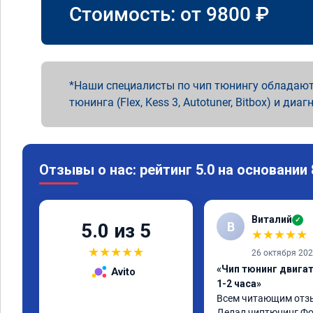
Стоимость: от
9800
₽
Наши специалисты по чип тюнингу обладают
тюнинга (Flex, Kess 3, Autotuner, Bitbox) и диаг
Отзывы о нас: рейтинг 5.0 на основании
Виталий
✓
В
5.0 из 5
★
★
★
★
★
★
★
★
★
★
26 октября 20
«Чип тюнинг двига
Avito
1-2 часа»
Всем читающим отзы
Делал чиптюнинг Фол