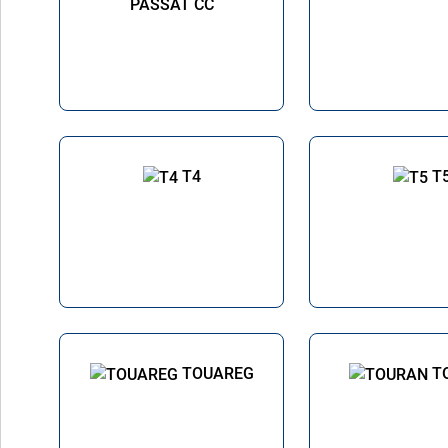
PASSAT CC
T4
T
TOUAREG
T