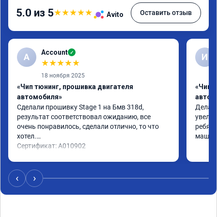
5.0 из 5
★
★
★
★
★
Оставить отзыв
Avito
Account
✓
A
И
★
★
★
★
★
18 ноября 2025
«Чип тюнинг, прошивка двигателя
«Чип 
автомобиля»
автом
Сделали прошивку Stage 1 на Бмв 318d, 
Делали
результат соответствовал ожиданию, все 
увелич
очень понравилось, сделали отлично, то что 
ребята
хотел.

машина
Сертификат: A010902
‹
›