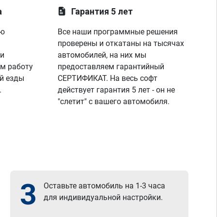
лаунче увидели что не так с машино!
а
Гарантия 5 лет
покатался,понаблюдал,радуюсь,заехал к 
парням,они бесплатно подключили 
ую
Все наши программные решения
диагностику,глянули что всё нормально и 
я поехал радостный,записавшись к ним 
проверены и откатаны на тысячах
же на чип тюнинг,парни вы лучшие!
 и
автомобилей, на них мы
спасибо вашей команде за отличную 
м работу
предоставляем гарантийный
работу,сервис отличный, рекомендую!
й езды
СЕРТИФИКАТ. На весь софт
всем добра)
.
действует гарантия 5 лет - он не
"слетит" с вашего автомобиля.
3
Оставьте автомобиль на 1-3 часа
для индивидуальной настройки.