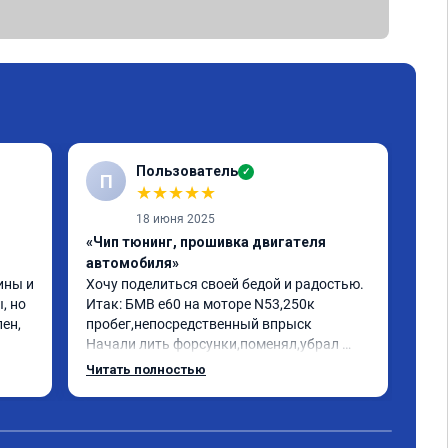
Пользователь
✓
П
★
★
★
★
★
18 июня 2025
«Чип тюнинг, прошивка двигателя
«Чи
автомобиля»
отк
ны и 
Хочу поделиться своей бедой и радостью.

БМВ
 но 
Итак: БМВ е60 на моторе N53,250к 
отк
ен, 
пробег,непосредственный впрыск

Авт
Начали лить форсунки,поменял,убрал 
дин
катализаторы,обратился к одному 
отк
Читать полностью
Чит
кренделю прошить на евро 2,машина 
мот
работала как попало,трясло на 
Рек
холостых,этот чудо диагност прошивщик 
про
сказал что она у меня зашита на евро 0 и 