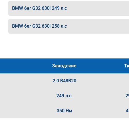
BMW 6er G32 630i 249 л.с
BMW 6er G32 630i 258 л.с
Заводские
Т
2.0 B48B20
249 л.с.
2
350 Нм
4