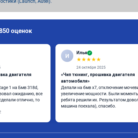
ностики (Launch, Autel).
 850 оценок
Илья
✓
И
★
★
★
★
★
5
24 октября 2025
ивка двигателя
«Чип тюнинг, прошивка двигателя
автомобиля»
ge 1 на Бмв 318d, 
Делали на бмв х7, отключение мочеви
вовал ожиданию, все 
увеличение мощности. Были моменты,
делали отлично, то 
ребята решили их. Результатом довол
машина поехала), спасибо.
2