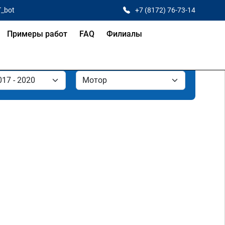
T_bot
+7 (8172) 76-73-14
Примеры работ
FAQ
Филиалы