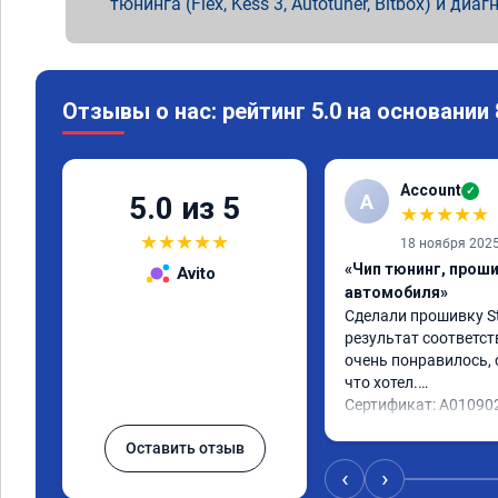
тюнинга (Flex, Kess 3, Autotuner, Bitbox) и диаг
Отзывы о нас: рейтинг 5.0 на основании
Account
✓
A
5.0 из 5
★
★
★
★
★
★
★
★
★
★
18 ноября 202
«Чип тюнинг, прош
Avito
автомобиля»
Сделали прошивку Sta
результат соответст
очень понравилось, с
что хотел.

Сертификат: A01090
Оставить отзыв
‹
›