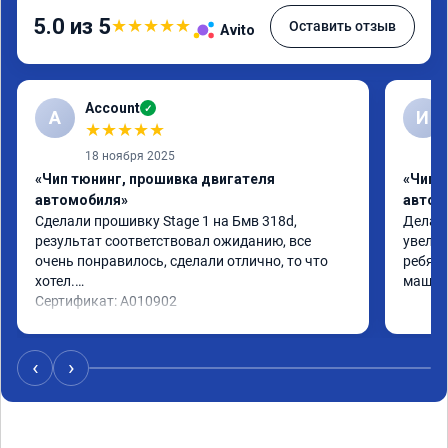
5.0 из 5
★
★
★
★
★
Оставить отзыв
Avito
Account
✓
A
И
★
★
★
★
★
18 ноября 2025
«Чип тюнинг, прошивка двигателя
«Чип 
автомобиля»
автом
Сделали прошивку Stage 1 на Бмв 318d, 
Делали
результат соответствовал ожиданию, все 
увелич
очень понравилось, сделали отлично, то что 
ребята
хотел.

машина
Сертификат: A010902
‹
›