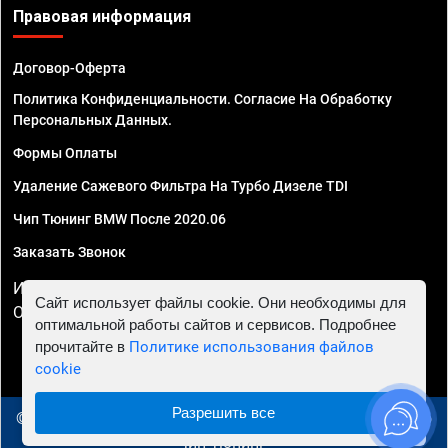
Правовая информация
Договор-Оферта
Политика Конфиденциальности. Согласие На Обработку
Персональных Данных.
Формы Оплаты
Удаление Сажевого Фильтра На Турбо Дизеле TDI
Чип Тюнинг BMW После 2020.06
Заказать Звонок
ИП Смирнов Георгий Павлович. ИНН 781302555843,
Сайт использует файлы cookie. Они необходимы для
ОГРНИП 324470400032610
оптимальной работы сайтов и сервисов. Подробнее
прочитайте в
Политике использования файлов
cookie
Разрешить все
© 2010 - 2026 Чип тюнинг в Вологде - Автосервис "Евро
Чип Тюнинг"