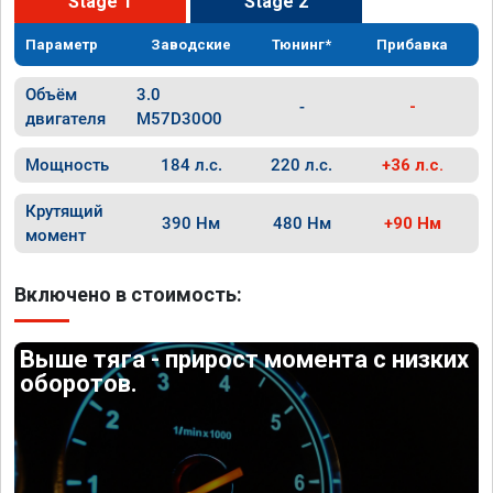
Stage 1
Stage 2
Параметр
Заводские
Тюнинг*
Прибавка
Объём
3.0
-
-
двигателя
M57D30O0
Мощность
184 л.с.
220 л.с.
+36 л.с.
Крутящий
390 Нм
480 Нм
+90 Нм
момент
Включено в стоимость:
Выше тяга - прирост момента с низких
оборотов.