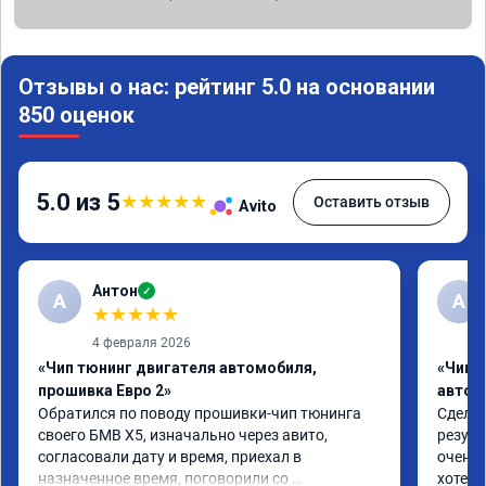
Отзывы о нас: рейтинг 5.0 на основании
850 оценок
5.0 из 5
★
★
★
★
★
Оставить отзыв
Avito
Антон
✓
А
A
★
★
★
★
★
4 февраля 2026
«Чип тюнинг двигателя автомобиля,
«Чип 
прошивка Евро 2»
автом
Обратился по поводу прошивки-чип тюнинга 
Сделал
своего БМВ Х5, изначально через авито, 
резуль
согласовали дату и время, приехал в 
очень 
назначенное время, поговорили со 
хотел.
