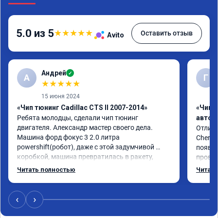
5.0 из 5
★
★
★
★
★
Оставить отзыв
Avito
Андрей
✓
А
Г
★
★
★
★
★
15 июня 2024
«Чип тюнинг Cadillac CTS II 2007-2014»
«Чип 
Ребята молодцы, сделали чип тюнинг 
автом
двигателя. Александр мастер своего дела. 
Отличн
Машина форд фокус 3 2.0 литра 
Chery 
powershift(робот), даже с этой задумчивой 
появил
коробкой, машина превратилась в ракету, 
провал
даже страшно от такого ускорения, динамика 
режиме
Читать полностью
Читать
огонь, педаль газа отзывчивее, пропала эта 
профес
удасная задумчивость машины, при этом 
Рекоме
расход топлива немного уменьшился, начиная 
‹
›
даже на холостом ходу. Да, можно найти 
дешевле услугу эту, но лучше чуть переплатить, 