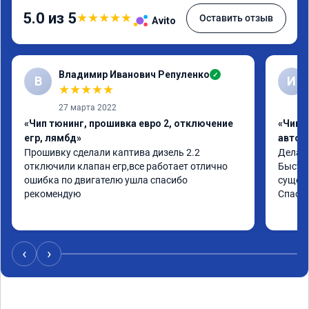
5.0 из 5
★
★
★
★
★
Оставить отзыв
Avito
Владимир Иванович Репуленко
✓
В
И
★
★
★
★
★
27 марта 2022
«Чип тюнинг, прошивка евро 2, отключение
«Чип 
егр, лямбд»
автом
Прошивку сделали каптива дизель 2.2 
Делали
отключили клапан егр,все работает отлично 
Быстро
ошибка по двигателю ушла спасибо 
сущест
рекомендую
Спасиб
‹
›