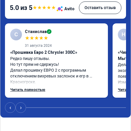
5.0 из 5
★
★
★
★
★
Оставить отзыв
Avito
Станислав
✓
С
Н
★
★
★
★
★
31 августа 2024
«Прошивка Евро 2 Chrysler 300C»
«Чип т
Редко пишу отзывы.

Мыти
Но тут прям не сдержусь!

Делал 
Делал прошивку ЕВРО 2 с програмным 
эколог
отключением вихревых заслонок и егр в 
появля
Красногрске.

Измене
Все прошло отлично,расход топлива 
потом 
Читать полностью
Читать
упал,провалы изчезли. Понятно,что двигатель 
Реком
работал после физического удаления 
вихревых заслонок в аварийном режиме,но и 
‹
›
до удаления их расход топлива был выше чем 
сейчас.

Я доволен,мастеру огромное спасибо!!!!

Команда у них топ!!!