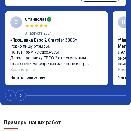
Станислав
✓
С
Н
★
★
★
★
★
31 августа 2024
«Прошивка Евро 2 Chrysler 300C»
«Чип т
Редко пишу отзывы.

Мыти
Но тут прям не сдержусь!

Делал 
Делал прошивку ЕВРО 2 с програмным 
эколог
отключением вихревых заслонок и егр в 
появля
Красногрске.

Измене
Все прошло отлично,расход топлива 
потом 
Читать полностью
Читать
упал,провалы изчезли. Понятно,что двигатель 
Реком
работал после физического удаления 
вихревых заслонок в аварийном режиме,но и 
‹
›
до удаления их расход топлива был выше чем 
сейчас.

Я доволен,мастеру огромное спасибо!!!!

Команда у них топ!!!
Примеры наших работ