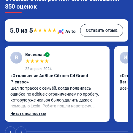
850 оценок
5.0 из 5
★
★
★
★
★
Оставить отзыв
Avito
Вячеслав
✓
В
И
★
★
★
★
★
22 апреля 2024
«Отключение AdBlue Citroen C4 Grand
«Откл
Picasso»
Berlin
Шёл по трассе с семьёй, когда появилась 
Всё сд
ошибка по adblue с ограничением по пробегу, 
которую уже нельзя было удалить даже с 
помощью Lexia. Ребята пошли навстречу, 
оперативно приняли и за час отшили как 
Читать полностью
adblue, так и eolys. Отпуск не был сорван ))
‹
›