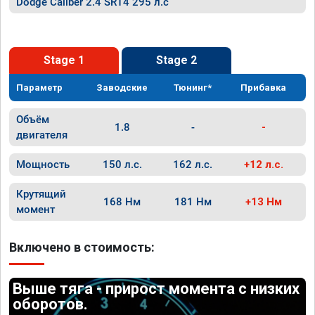
Dodge Caliber 2.4 SRT4 295 л.с
Stage 1
Stage 2
Параметр
Заводские
Тюнинг*
Прибавка
Объём
1.8
-
-
двигателя
Мощность
150 л.с.
162 л.с.
+12 л.с.
Крутящий
168 Нм
181 Нм
+13 Нм
момент
Включено в стоимость:
Выше тяга - прирост момента с низких
оборотов.