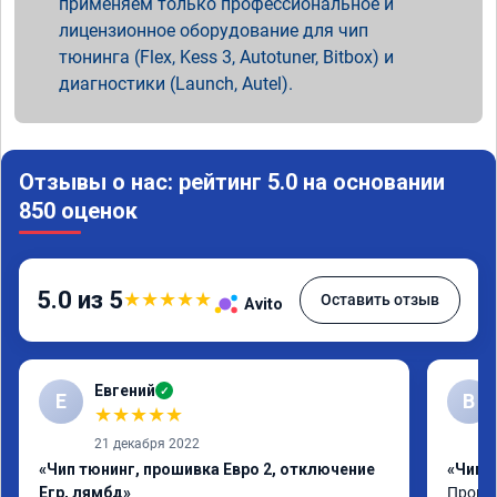
применяем только профессиональное и
лицензионное оборудование для чип
тюнинга (Flex, Kess 3, Autotuner, Bitbox) и
диагностики (Launch, Autel).
Отзывы о нас: рейтинг 5.0 на основании
850 оценок
5.0 из 5
★
★
★
★
★
Оставить отзыв
Avito
Евгений
✓
Е
В
★
★
★
★
★
21 декабря 2022
«Чип тюнинг, прошивка Евро 2, отключение
«Чип 
Егр, лямбд»
Прошив