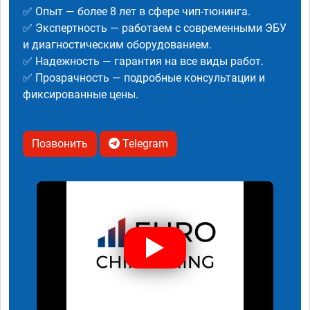
✅ Опыт — более 8 лет в сфере чип-тюнинга.
✅ Экспертность — работаем с современными ЭБУ
и диагностическим оборудованием.
✅ Надежность — гарантия на все виды работ.
✅ Прозрачность — подробные консультации и
фиксированные цены.
Позвонить
Telegram