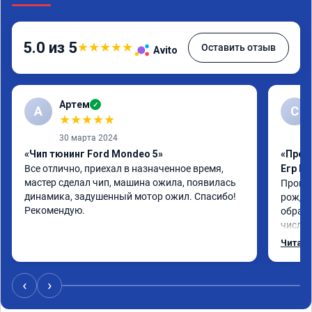
5.0 из 5
★
★
★
★
★
Оставить отзыв
Avito
Артем
✓
А
С
★
★
★
★
★
30 марта 2024
«Чип тюнинг Ford Mondeo 5»
«Прош
Все отлично, приехал в назначенное время, 
Егр М
мастер сделал чип, машина ожила, появилась 
Прошил
динамика, задушенный мотор ожил. Спасибо! 
рожден
Рекомендую.
обрати
число,
важно 
Читать
котора
Обнови
братиш
‹
›
машина
рекаме