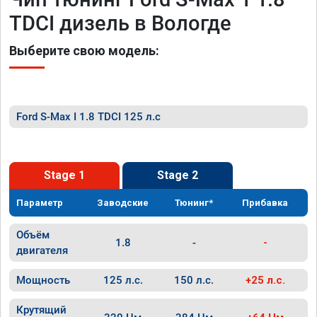
TDCI дизель в Вологде
Выберите свою модель:
Ford S-Max I 1.8 TDCI 125 л.с
Stage 1
Stage 2
Параметр
Заводские
Тюнинг*
Прибавка
Объём
1.8
-
-
двигателя
Мощность
125 л.с.
150 л.с.
+25 л.с.
Крутящий