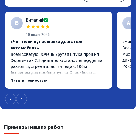
Виталий
✓
В
А
★
★
★
★
★
10 июля 2025
«Чип тюнинг, прошивка двигателя
«Чип 
автомобиля»
Все от
мастер
Всем советую!!!Очень крутая штука,прошил 
динами
Форд s-max 2.3,двигателю стало легче,едет на 
Реком
разгон шустрее и эластичней,а с 100м 
бензином дак вообще пушка.Спасибо за 
работу,за эмоции.Желаю здоровья,развития и 
Читать полностью
процветания.Отдельно спасибо за сертификат-
скидку,буду рекомендовать друзьям и 
знакомым.
‹
›
Примеры наших работ