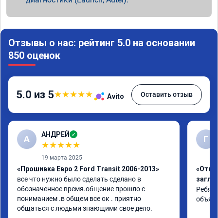
Отзывы о нас: рейтинг 5.0 на основании
850 оценок
5.0 из 5
★
★
★
★
★
Оставить отзыв
Avito
АНДРЕЙ
✓
А
Г
★
★
★
★
★
19 марта 2025
«Прошивка Евро 2 Ford Transit 2006-2013»
«Отклю
все что нужно было сделать сделано в 
заглу
обозначенное время.общение прошло с 
Ребята
пониманием .в общем все ок . приятно 
объяс
общаться с людьми знающими свое дело.