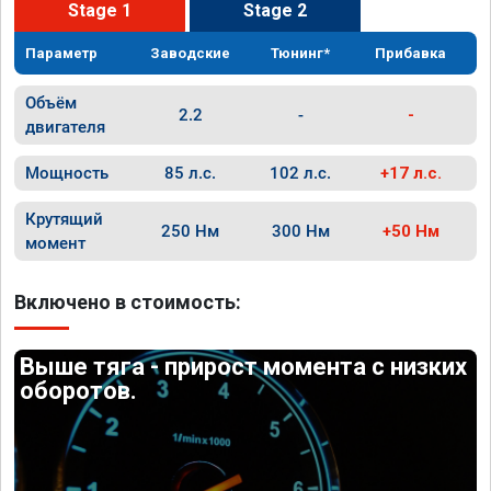
Stage 1
Stage 2
Параметр
Заводские
Тюнинг*
Прибавка
Объём
2.2
-
-
двигателя
Мощность
85 л.с.
102 л.с.
+17 л.с.
Крутящий
250 Нм
300 Нм
+50 Нм
момент
Включено в стоимость:
Выше тяга - прирост момента с низких
оборотов.