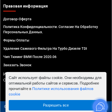
Правовая информация
Договор-Оферта
Политика Конфиденциальности. Согласие На Обработку
Персональных Данных.
Формы Оплаты
Удаление Сажевого Фильтра На Турбо Дизеле TDI
Чип Тюнинг BMW После 2020.06
Заказать Звонок
ИП Смирнов Георгий Павлович. ИНН 781302555843,
Сайт использует файлы cookie. Они необходимы для
ОГРНИП 324470400032610
оптимальной работы сайтов и сервисов. Подробнее
прочитайте в
Политике использования файлов
cookie
Разрешить все
© 2010 - 2026 Чип тюнинг в Вологде - Автосервис "Евро