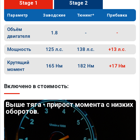
Stage 1
Stage 2
Параметр
Заводские
Тюнинг*
Прибавка
Объём
1.8
-
-
двигателя
Мощность
125 л.с.
138 л.с.
+13 л.с.
Крутящий
165 Нм
182 Нм
+17 Нм
момент
Включено в стоимость:
Выше тяга - прирост момента с низких
оборотов.