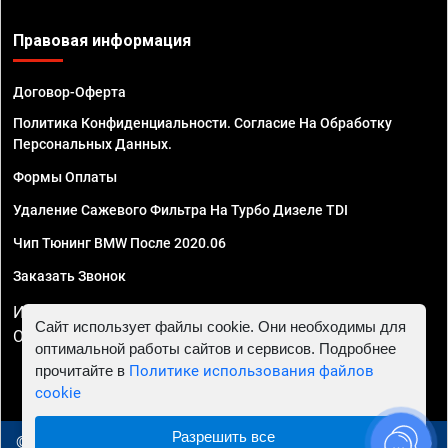
Правовая информация
Договор-Оферта
Политика Конфиденциальности. Согласие На Обработку
Персональных Данных.
Формы Оплаты
Удаление Сажевого Фильтра На Турбо Дизеле TDI
Чип Тюнинг BMW После 2020.06
Заказать Звонок
ИП Смирнов Георгий Павлович. ИНН 781302555843,
Сайт использует файлы cookie. Они необходимы для
ОГРНИП 324470400032610
оптимальной работы сайтов и сервисов. Подробнее
прочитайте в
Политике использования файлов
cookie
Разрешить все
© 2010 - 2026 Чип тюнинг в Вологде - Автосервис "Евро