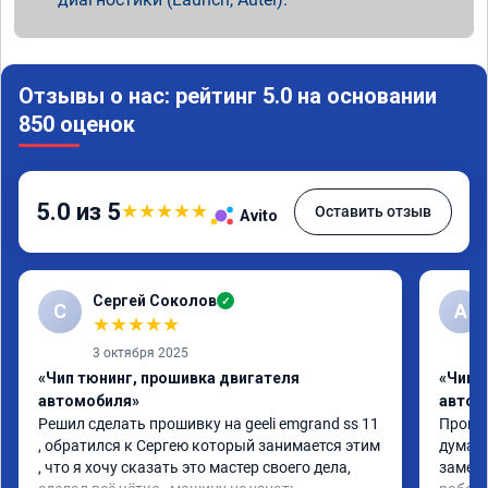
Отзывы о нас: рейтинг 5.0 на основании
850 оценок
5.0 из 5
★
★
★
★
★
Оставить отзыв
Avito
Сергей Соколов
✓
С
А
★
★
★
★
★
3 октября 2025
«Чип тюнинг, прошивка двигателя
«Чип 
автомобиля»
автом
Решил сделать прошивку на geeli emgrand ss 11 
Прошил
, обратился к Сергею который занимается этим 
думал 
, что я хочу сказать это мастер своего дела, 
замети