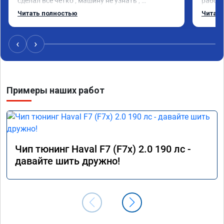
сделал всё чётко , машину не узнать , 
работа
рекомендую мастера
заметн
Читать полностью
Читать
обычно
спорте
очень 
‹
›
Примеры наших работ
Чип тюнинг Haval F7 (F7x) 2.0 190 лс -
давайте шить дружно!