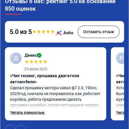
Отзывы о нас: рейтинг 5.0 на основании
850 оценок
5.0 из 5
★
★
★
★
★
Оставить отзыв
Avito
Денис
✓
Д
П
★
★
★
★
★
25 июля 2025
«Чип тюнинг, прошивка двигателя
«Чип 
автомобиля»
автом
Сделал прошивку мотора хавал ф7 2.0, 190лс, 
Устано
2023год, сначала не понравилось как работает 
было с
коробка, ребята предложили сделать 
крутит
прошивку коробки, после чего машина поехала 
адеква
в разы лучше, все грамотно и корректно 
доволе
Читать полностью
Читать
объяснили, рекомендую