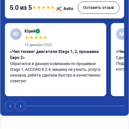
5.0 из 5
★
★
★
★
★
Оставить отзыв
Avito
Юрий
✓
Ю
М
★
★
★
★
★
10 декабря 2025
«Чип тюнинг двигателя Stage 1, 2, прошивка
«Чип т
Евро 2»
Сделал
Педаль
Обратился в данную компанию по прошивки

кого т
stage 1, ACCORD 8 2.4, машину не узнать, услуга 
оказана, ребята сделали быстро и качественно

советую
‹
›