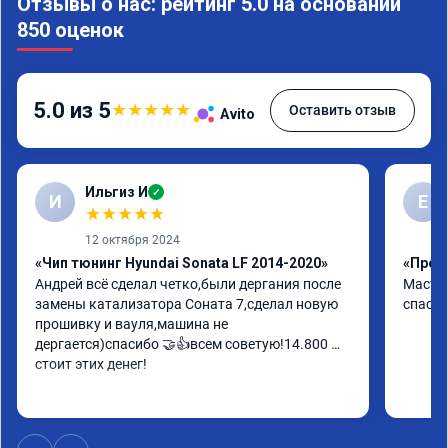
Отзывы о нас: рейтинг 5.0 на основании
850 оценок
5.0 из 5
★
★
★
★
★
Оставить отзыв
Avito
Ильгиз И
✓
И
Е
★
★
★
★
★
12 октября 2024
«Чип тюнинг Hyundai Sonata LF 2014-2020»
«Проши
Андрей всё сделал четко,были дергания после 
Мастер
замены катализатора Соната 7,сделал новую 
спасиб
прошивку и вауля,машина не 
дергается)спасибо 🤝👍всем советую!14.800 
стоит этих денег!