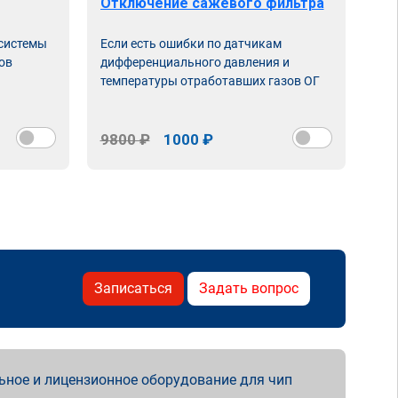
Отключение сажевого фильтра
От
 системы
Если есть ошибки по датчикам
Впу
ов
дифференциального давления и
неи
температуры отработавших газов ОГ
9800 ₽
1000 ₽
98
Записаться
Задать вопрос
ьное и лицензионное оборудование для чип