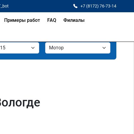
T_bot
+7 (8172) 76-73-14
Примеры работ
FAQ
Филиалы
Вологде