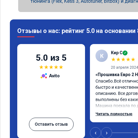
тюнинга (Flex, Kess 3, Autotuner, Bitbox) и диаг
Отзывы о нас: рейтинг 5.0 на основании
Кир С
✓
К
5.0 из 5
★
★
★
★
★
★
★
★
★
★
20 апреля 202
«Прошивка Евро 2 H
Avito
Спасибо.Всё отличн
быстро и качественно
описанию. Все догов
выполнены без каких
Машина поехала по д
обещали. Всё понра
Читать полностью
данную компанию.
Оставить отзыв
‹
›