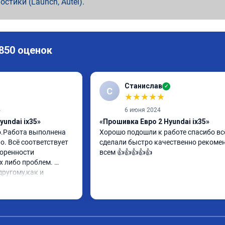
ностики (Launch, Autel).
 850 оценок
Станислав
✓
С
★
★
★
★
★
4
6 июня 2024
yundai ix35»
«Прошивка Евро 2 Hyundai ix35»
о.Работа выполнена 
Хорошо подошли к работе спасибо всё
. Всё соответствует 
сделали быстро качественно рекомен
оренности 
всем 👍👍👍👍👍
 либо проблем. 
ругому,как и 
вилось. Рекомендую 