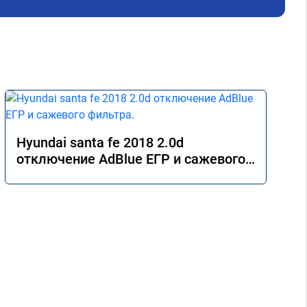
как
свя
Гла
пое
дви
ман
В о
пря
Hyundai santa fe 2018 2.0d
отключение AdBlue ЕГР и сажевого
фильтра.