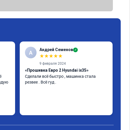
Андрей Семенов
✓
А
Э
★
★
★
★
★
9 февраля 2024
«Прошивка Евро 2 Hyundai ix35»
«Чи
 
Сделали всё быстро , машинка стала 
отк
дую 
резвее . Всё гуд .
Все
У ме
зна
это
газ
Чит
фил
Обр
все 
Хор