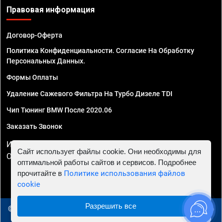
Правовая информация
Договор-Оферта
Политика Конфиденциальности. Согласие На Обработку
Персональных Данных.
Формы Оплаты
Удаление Сажевого Фильтра На Турбо Дизеле TDI
Чип Тюнинг BMW После 2020.06
Заказать Звонок
ИП Смирнов Георгий Павлович. ИНН 781302555843,
Сайт использует файлы cookie. Они необходимы для
ОГРНИП 324470400032610
оптимальной работы сайтов и сервисов. Подробнее
прочитайте в
Политике использования файлов
cookie
Разрешить все
© 2010 - 2026 Чип тюнинг в Вологде - Автосервис "Евро
Чип Тюнинг"