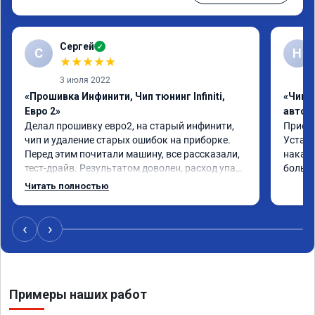
Сергей
✓
С
Н
★
★
★
★
★
3 июля 2022
«Прошивка Инфинити, Чип тюнинг Infiniti,
«Чип 
Евро 2»
автом
Делал прошивку евро2, на старый инфинити, 
Приеха
чип и удаление старых ошибок на приборке. 
Устано
Перед этим почитали машину, все рассказали, 
накат 
тест-драйв. Результатом доволен, расход упал, 
большо
машина стала еще чуть бодрее)
Читать полностью
‹
›
Примеры наших работ