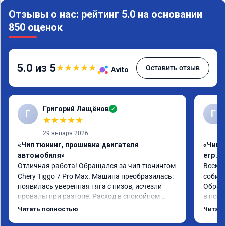
Отзывы о нас: рейтинг 5.0 на основании
850 оценок
5.0 из 5
★
★
★
★
★
Оставить отзыв
Avito
Григорий Лащёнов
✓
Г
Г
★
★
★
★
★
29 января 2026
«Чип тюнинг, прошивка двигателя
«Чип 
автомобиля»
егр Ad
Отличная работа! Обращался за чип-тюнингом 
Всем д
Chery Tiggo 7 Pro Max. Машина преобразилась: 
собира
появилась уверенная тяга с низов, исчезли 
Обрати
провалы при разгоне. Расход в спокойном 
в подр
режиме даже немного снизился. Все сделали 
Приеха
Читать полностью
Читать
профессионально, с подробной консультацией. 
готово