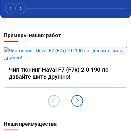
Рекомендую всем, кто сомневается.
дали г
своё д
‹
›
Примеры наших работ
Чип тюнинг Haval F7 (F7x) 2.0 190 лс -
давайте шить дружно!
Наши преимущества