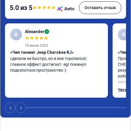
5.0 из 5
★
★
★
★
★
Оставить отзыв
Avito
Alexander
✓
A
А
★
★
★
★
★
19 июня 2023
«Чип тюнинг Jeep Cherokee KJ»
«Чип 
сделали не быстро, но и яне торопился) 
Прошил
главное эффект достигнут. egr покинул 
CHEROK
подкапотное пространство :)
резуль
работа
машина
топлив
Читать
отдель
тюнинг
‹
›