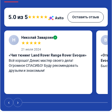
5.0 из 5
★
★
★
★
★
Оставить отзыв
Avito
Николай Заварзин
✓
Н
В
★
★
★
★
★
21 июля 2024
«Чип тюнинг Land Rover Range Rover Evoque»
«Отклю
Всё хорошо! Денис мастер своего дела! 
Evoqu
Огромное СПАСИБО! Буду рекомендовать 
Быстро
друзьям и знакомым!
‹
›