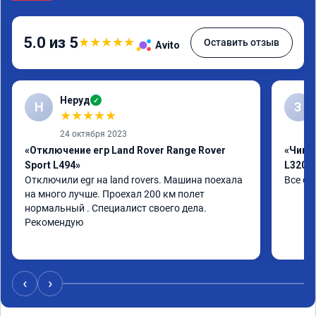
5.0 из 5
★
★
★
★
★
Оставить отзыв
Avito
Неруд
✓
Н
З
★
★
★
★
★
24 октября 2023
«Отключение егр Land Rover Range Rover
«Чип т
Sport L494»
L320»
Отключили egr на land rovers. Машина поехала 
Все от
на много лучше. Проехал 200 км полет 
нормальный . Специалист своего дела. 
Рекомендую
‹
›