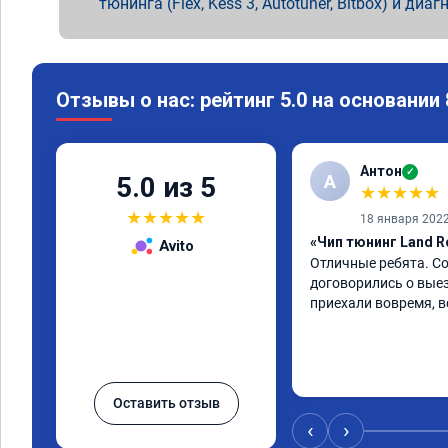
тюнинга (Flex, Kess 3, Autotuner, Bitbox) и диаг
Отзывы о нас: рейтинг 5.0 на основании
Антон
✓
А
5.0 из 5
★
★
★
★
★
★
★
★
★
★
18 января 202
«Чип тюнинг Land R
Avito
Отличные ребята. Со
договорились о выез
приехали вовремя, в
Оставить отзыв
‹
›