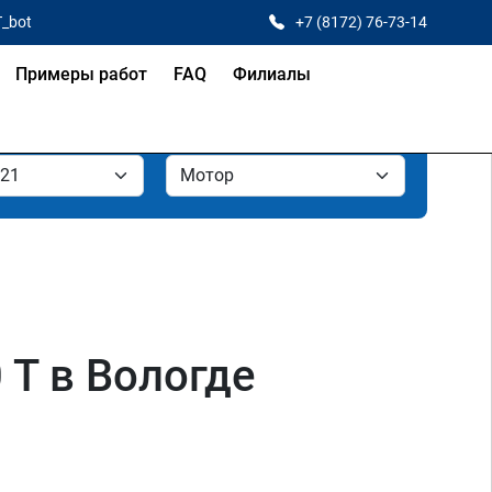
T_bot
+7 (8172) 76-73-14
Примеры работ
FAQ
Филиалы
 T в Вологде