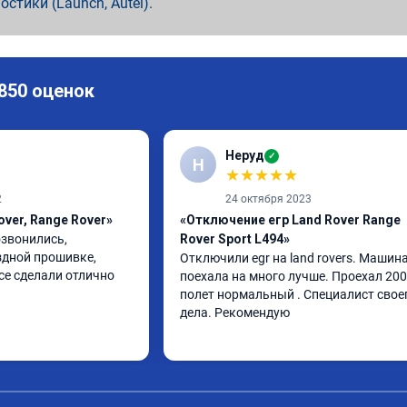
ностики (Launch, Autel).
 850 оценок
Неруд
✓
Н
★
★
★
★
★
2
24 октября 2023
over, Range Rover»
«Отключение егр Land Rover Range
звонились, 
Rover Sport L494»
дной прошивке, 
Отключили egr на land rovers. Машина
се сделали отлично
поехала на много лучше. Проехал 200
полет нормальный . Специалист своег
дела. Рекомендую