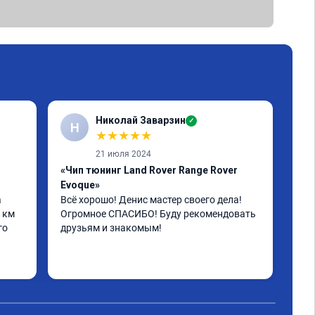
Николай Заварзин
✓
Н
★
★
★
★
★
21 июля 2024
«Чип тюнинг Land Rover Range Rover
«Чи
Evoque»
L32
 
Всё хорошо! Денис мастер своего дела! 
Все
 км 
Огромное СПАСИБО! Буду рекомендовать 
пое
о 
друзьям и знакомым!