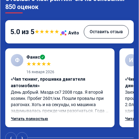
850 оценок
5.0 из 5
★
★
★
★
★
Оставить отзыв
Avito
Фанис
✓
Ф
И
★
★
★
★
★
16 января 2026
«Чип тюнинг, прошивка двигателя
«Чип т
автомобиля»
динос
День добрый. Мазда сх7 2008 года. Я второй 
Заехал
хозяин. Пробег 260т/км. Пошли провалы при 
прошит
разгонах. Хоть и на секунды, но машинка 
2.0л. 
задумывалась прежде чем разогнаться. Года 4 
удивлё
назад удалял катализаторы без 
стала 
Читать полностью
Читать
перепрошивок. Никаких ошибок не было. Но 
стал п
пообщавшись с людьми, решил всё таки 
общем 
сделать перепрошивку. Увидел в авито ваше 
Если в
‹
›