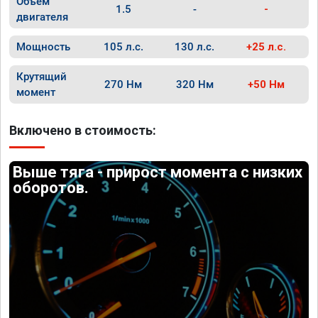
Объём
1.5
-
-
двигателя
Мощность
105 л.с.
130 л.с.
+25 л.с.
Крутящий
270 Нм
320 Нм
+50 Нм
момент
Включено в стоимость:
Выше тяга - прирост момента с низких
оборотов.