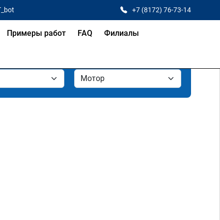
T_bot
+7 (8172) 76-73-14
Примеры работ
FAQ
Филиалы