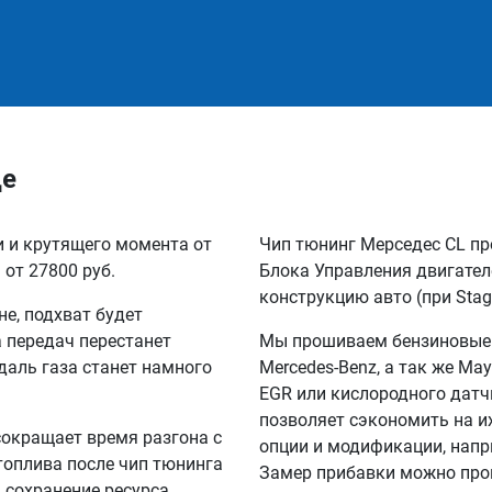
де
и и крутящего момента от
Чип тюнинг Мерседес CL пр
 от 27800 руб.
Блока Управления двигател
конструкцию авто (при Stag
не, подхват будет
а передач перестанет
Мы прошиваем бензиновые и
едаль газа станет намного
Mercedes-Benz, а так же M
EGR или кислородного датчи
позволяет сэкономить на их
сокращает время разгона с
опции и модификации, напр
 топлива после чип тюнинга
Замер прибавки можно прои
а сохранение ресурса