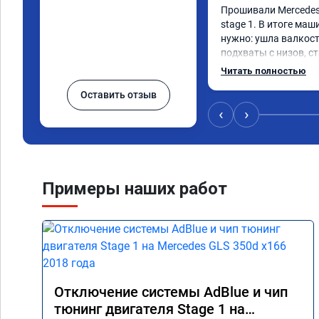
Прошивали Mercedes G
stage 1. В итоге маш
нужно: ушла валкост
подхваты с низов, ст
Одни из лучших трат,
Читать полностью
Оставить отзыв
‹
›
Примеры наших работ
Отключение системы AdBlue и чип
тюнинг двигателя Stage 1 на