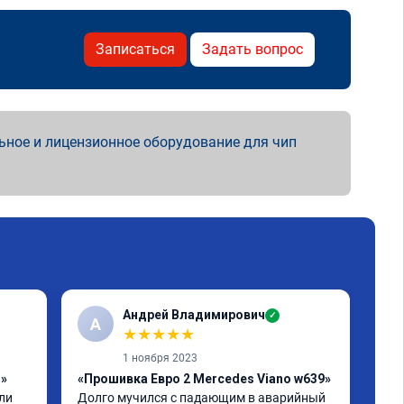
Записаться
Задать вопрос
ьное и лицензионное оборудование для чип
Андрей Владимирович
✓
А
★
★
★
★
★
1 ноября 2023
1»
«Прошивка Евро 2 Mercedes Viano w639»
«Чи
и 
Долго мучился с падающим в аварийный 
отк