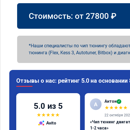
Стоимость: от
27800
₽
Наши специалисты по чип тюнингу обладают
тюнинга (Flex, Kess 3, Autotuner, Bitbox) и диаг
Отзывы о нас: рейтинг 5.0 на основании
Антон
✓
А
5.0 из 5
★
★
★
★
★
★
★
★
★
★
22 октября 20
«Чип тюнинг двига
Avito
1-2 часа»