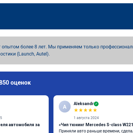
 опытом более 8 лет. Мы применяем только профессионал
ностики (Launch, Autel).
 850 оценок
Aleksandr
✓
A
★
★
★
★
★
25
1 августа 2024
теля автомобиля за
«Чип тюнинг Mercedes S-class W22
Приняли авто раньше времени, сделал