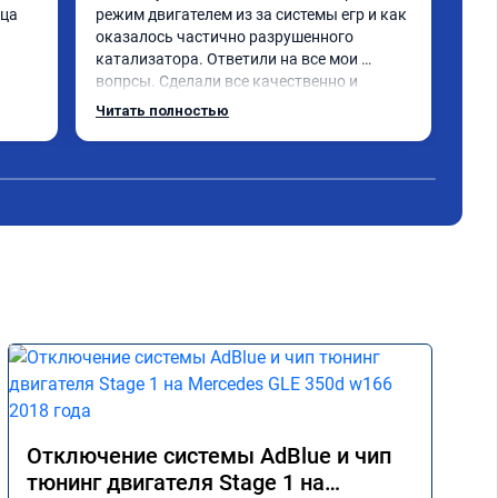
ца 
режим двигателем из за системы егр и как 
Про
оказалось частично разрушенного 
Мер
катализатора. Ответили на все мои 
бен
вопрсы. Сделали все качественно и 
Обе
несмотря на конец рабочего дня 
про
Читать полностью
Чит
задержались и все доделали. Рекомендую!
реа
при
Пол
экс
дис
кат
Оче
дел
Отключение системы AdBlue и чип
тюнинг двигателя Stage 1 на