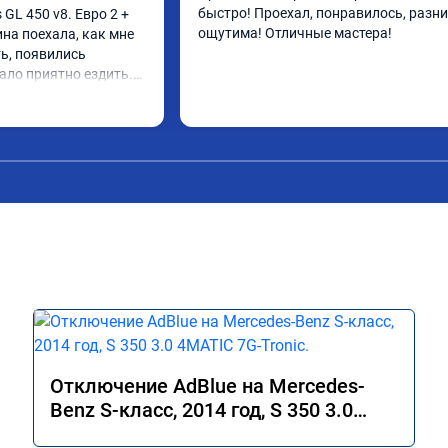
быстро! Проехал, понравилось, разни
L 450 v8. Евро 2 + 
ощутима! Отличные мастера!
ина поехала, как мне 
ь, появились 
ало приятно ездить.

 в авто! 🔥
Отключение AdBlue на Mercedes-
Benz S-класс, 2014 год, S 350 3.0
4MATIC 7G-Tronic.