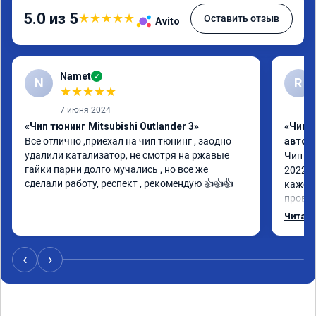
5.0 из 5
★
★
★
★
★
Оставить отзыв
Avito
Namet
✓
N
R
★
★
★
★
★
7 июня 2024
«Чип тюнинг Mitsubishi Outlander 3»
«Чип 
Все отлично ,приехал на чип тюнинг , заодно 
автом
удалили катализатор, не смотря на ржавые 
Чип тю
гайки парни долго мучались , но все же 
2022 п
сделали работу, респект , рекомендую 👍👍👍
кажетс
провал
остало
Читать
Номер 
‹
›