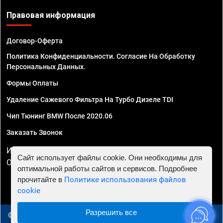
Правовая информация
Договор-Оферта
Политика Конфиденциальности. Согласие На Обработку
Персональных Данных.
Формы Оплаты
Удаление Сажевого Фильтра На Турбо Дизеле TDI
Чип Тюнинг BMW После 2020.06
Заказать Звонок
ИП Смирнов Георгий Павлович. ИНН 781302555843,
Сайт использует файлы cookie. Они необходимы для
ОГРНИП 324470400032610
оптимальной работы сайтов и сервисов. Подробнее
прочитайте в
Политике использования файлов
cookie
Разрешить все
© 2010 - 2026 Чип тюнинг в Вологде - Автосервис "Евро