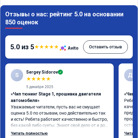
Отзывы о нас: рейтинг 5.0 на основании
850 оценок
5.0 из 5
★
★
★
★
★
Оставить отзыв
Avito
Sergey Sidorov
✓
S
Д
★
★
★
★
★
5 декабря 2025
«Чип тюнинг Stage 1, прошивка двигателя
«Чип т
автомобиля»
Ребята
качест
Уважаемые читатели, пусть вас не смущает 
предло
оценка 5.0 по отзывам, оно действительно так 
прошло
и есть! Ребята работают качественно и быстро, 
осталь
без какой либо суеты. Знают своё дело от и до! 
экспл
Мне чипанули Mitsubishi Pajero 2018 года, 
Читать полностью
Читать
объем 3 литра и хочу сказать в "до" и "после" 