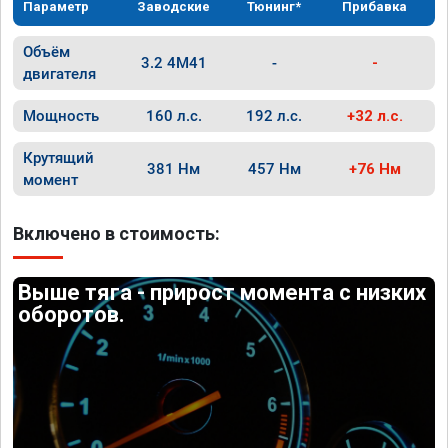
Параметр
Заводские
Тюнинг*
Прибавка
Объём
3.2 4M41
-
-
двигателя
Мощность
160 л.с.
192 л.с.
+32 л.с.
Крутящий
381 Нм
457 Нм
+76 Нм
момент
Включено в стоимость:
Выше тяга - прирост момента с низких
оборотов.