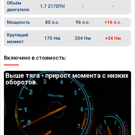
Объём
1.7 Z17DTH
-
-
двигателя
Мощность
80 л.с.
96 л.с.
+16 л.с.
Крутящий
170 Нм
204 Нм
+34 Нм
момент
Включено в стоимость:
Выше тяга - прирост момента с низких
оборотов.