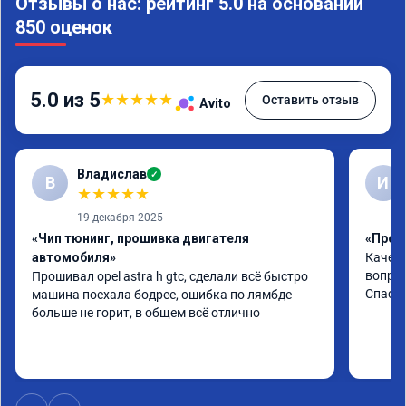
Отзывы о нас: рейтинг 5.0 на основании
850 оценок
5.0 из 5
★
★
★
★
★
Оставить отзыв
Avito
Владислав
✓
В
И
★
★
★
★
★
19 декабря 2025
«Чип тюнинг, прошивка двигателя
«Проши
автомобиля»
Качест
вопрос
Прошивал opel astra h gtc, сделали всё быстро 
Спасиб
машина поехала бодрее, ошибка по лямбде 
больше не горит, в общем всё отлично