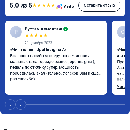
5.0 из 5
★
★
★
★
★
Оставить отзыв
Avito
Рустам демонтаж.
✓
Р
С
★
★
★
★
★
21 декабря 2023
«Чип тюнинг Opel Insignia A»
«Чип 
Большое спасибо мастеру, после чиповки 
автом
машина стала гораздо резвее( opel insignia ), 
Произв
педаль по отклику супер, мощность 
Astra J
прибавилась значительно. Успехов Вам и ещё 
час. П
раз спасибо)
велико
плавне
Читать
переда
ускоре
Реком
‹
›
Номер 