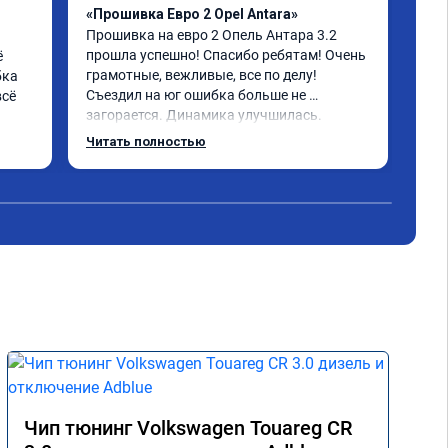
«Прошивка Евро 2 Opel Antara»
«Чи
Прошивка на евро 2 Опель Антара 3.2 
отк
прошла успешно! Спасибо ребятам! Очень 
 
Про
грамотные, вежливые, все по делу! 
ка 
Что
Съездил на юг ошибка больше не 
сё 
Пов
загорается. Динамика улучшилась. 
маш
Советую данный сервис. Ещё раз 
обо
Читать полностью
Чит
СПАСИБО!
нем
под
Пок
Про
Чип тюнинг Volkswagen Touareg CR