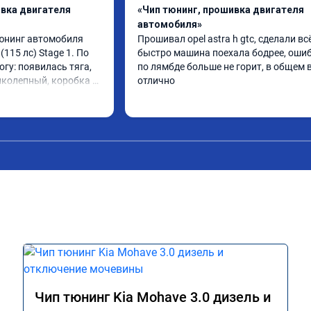
ивка двигателя
«Чип тюнинг, прошивка двигателя
автомобиля»
юнинг автомобиля 
Прошивал opel astra h gtc, сделали всё
(115 лс) Stage 1. По 
быстро машина поехала бодрее, ошиб
огу: появилась тяга, 
по лямбде больше не горит, в общем в
иколепный, коробка 
отлично
ее. На трассе 
ередачу и легко 
000 при ускорении. 
слон ))) 
ю!

А011870 от 
Чип тюнинг Kia Mohave 3.0 дизель и