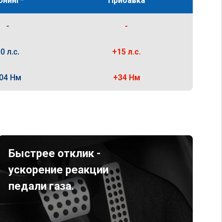
юнинг*
Прибавка
-
-
0 л.с.
+15 л.с.
04 Нм
+34 Нм
Быстрее отклик -
ускорение реакции
педали газа.