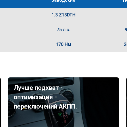
Заводские
Т
1.3 Z13DTH
75 л.с.
9
170 Нм
2
Лучше подхват -
оптимизация
переключений АКПП.