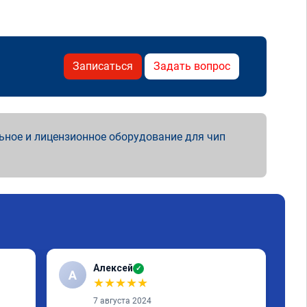
Записаться
Задать вопрос
ьное и лицензионное оборудование для чип
Алексей
✓
А
A
★
★
★
★
★
7 августа 2024