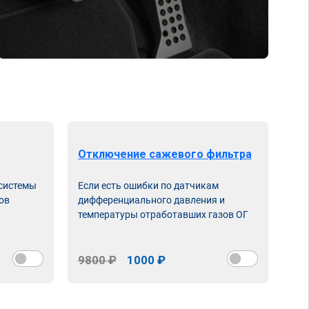
Отключение сажевого фильтра
От
 системы
Если есть ошибки по датчикам
Впу
ов
дифференциального давления и
неи
температуры отработавших газов ОГ
9800 ₽
1000 ₽
98