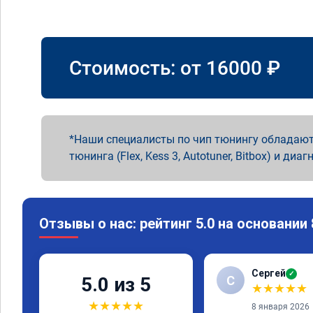
Стоимость: от
16000
₽
Наши специалисты по чип тюнингу обладают
тюнинга (Flex, Kess 3, Autotuner, Bitbox) и диаг
Отзывы о нас: рейтинг 5.0 на основании
Сергей
✓
С
5.0 из 5
★
★
★
★
★
★
★
★
★
★
8 января 2026