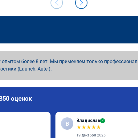
 опытом более 8 лет. Мы применяем только профессионал
ностики (Launch, Autel).
 850 оценок
Владислав
✓
В
★
★
★
★
★
19 декабря 2025