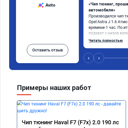
«Чип тюнинг, прош
Avito
автомобиля»
Производился чип т
Opel Astra J 1.6 Атмо 
времени-1 час. По ит
подхват с низов вел
стала работать плавн
Читать полностью
быстрее скидывает п
Оставить отзыв
держит обороты до 5
Вообщем доволен как 
‹
›
Рекомендую компани
Номер сертификата: 
06.01.2026
Примеры наших работ
Чип тюнинг Haval F7 (F7x) 2.0 190 лс