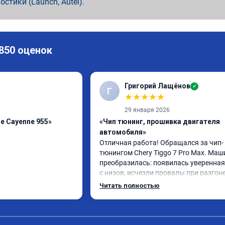
ностики (Launch, Autel).
 850 оценок
Григорий Лащёнов
✓
Г
★
★
★
★
★
29 января 2026
e Cayenne 955»
«Чип тюнинг, прошивка двигателя
автомобиля»
Отличная работа! Обращался за чип-
тюнингом Chery Tiggo 7 Pro Max. Маш
преобразилась: появилась уверенная 
с низов, исчезли провалы при разгоне.
Расход в спокойном режиме даже нем
Читать полностью
снизился. Все сделали профессиональн
подробной консультацией. Рекоменд
всем, кто сомневается.