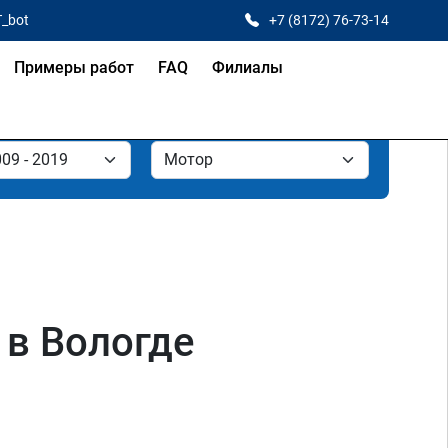
T_bot
+7 (8172) 76-73-14
Примеры работ
FAQ
Филиалы
 в Вологде