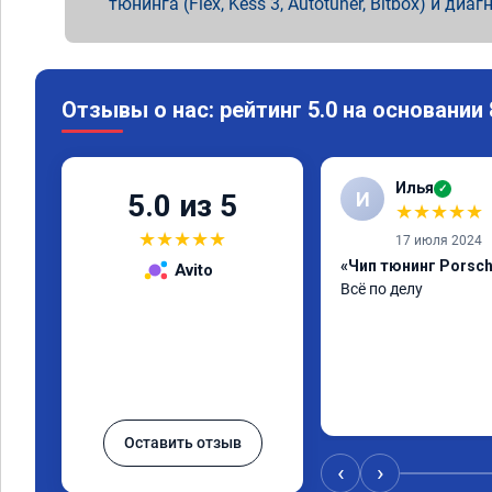
тюнинга (Flex, Kess 3, Autotuner, Bitbox) и диаг
Отзывы о нас: рейтинг 5.0 на основании
Илья
✓
И
5.0 из 5
★
★
★
★
★
★
★
★
★
★
17 июля 2024
«Чип тюнинг Porsch
Avito
Всё по делу
Оставить отзыв
‹
›