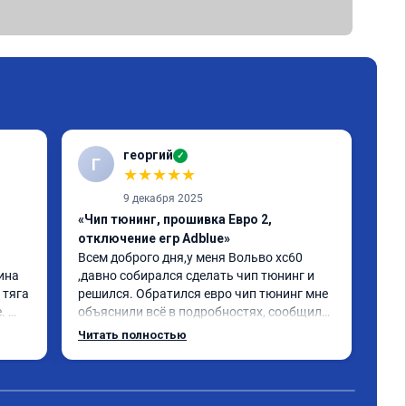
георгий
✓
Г
В
★
★
★
★
★
9 декабря 2025
«Чип тюнинг, прошивка Евро 2,
«Чи
отключение егр Adblue»
1-2
Всем доброго дня,у меня Вольво xc60 
Все
ина 
,давно собирался сделать чип тюнинг и 
Дел
тяга 
решился. Обратился евро чип тюнинг мне 
Пос
 
объяснили всё в подробностях, сообщили 
луч
ного 
сумму записали. Приехал в назначенное 
Раб
Читать полностью
о, с 
время 2.5 часа и готово, разница ощутима 
ую 
, я доволен ,спасибо! дали гарантию и 
сертификат ао11462 ,знают своё дело 
рекомендую 👍