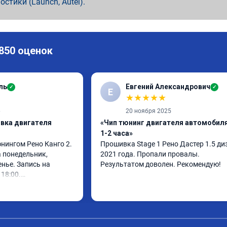
ностики (Launch, Autel).
 850 оценок
ль
Евгений Александрович
✓
✓
Е
★
★
★
★
★
6
20 ноября 2025
ивка двигателя
«Чип тюнинг двигателя автомобиля
1-2 часа»
нингом Рено Канго 2.

Прошивка Stage 1 Рено Дастер 1.5 диз
 понедельник, 
2021 года. Пропали провалы. 
нье. Запись на 
Результатом доволен. Рекомендую!
18:00.

 30 минут, 
ом доволен. Спасибо 