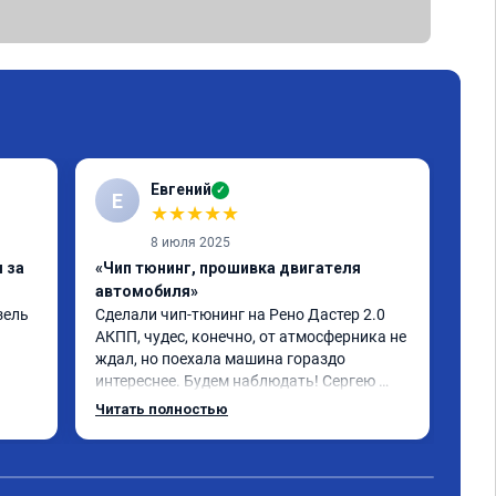
Евгений
✓
Е
★
★
★
★
★
8 июля 2025
 за
«Чип тюнинг, прошивка двигателя
«Чи
автомобиля»
авт
ель 
Сделали чип-тюнинг на Рено Дастер 2.0 
рено
АКПП, чудес, конечно, от атмосферника не 
сде
ждал, но поехала машина гораздо 
бол
интереснее. Будем наблюдать! Сергею 
сво
отдельное спасибо за профессионально 
Читать полностью
выполненную работу!