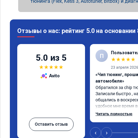
тюнинга (Flex, Kess 3, Autotuner, Bitbox) и диаг
Отзывы о нас: рейтинг 5.0 на основании
Пользовате
П
5.0 из 5
★
★
★
★
★
★
★
★
★
★
23 апреля 202
«Чип тюнинг, прош
Avito
автомобиля»
Обратился за chip тю
Записали быстро , на
общались в воскресе
удобное мне время в 
Работу выполнили за
Читать полностью
качественно, эффект
Оставить отзыв
🤝
‹
›