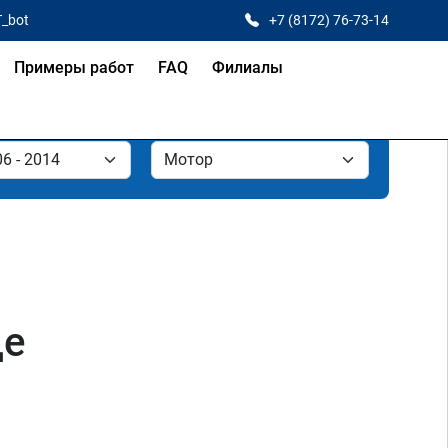
T_bot
+7 (8172) 76-73-14
Примеры работ
FAQ
Филиалы
де