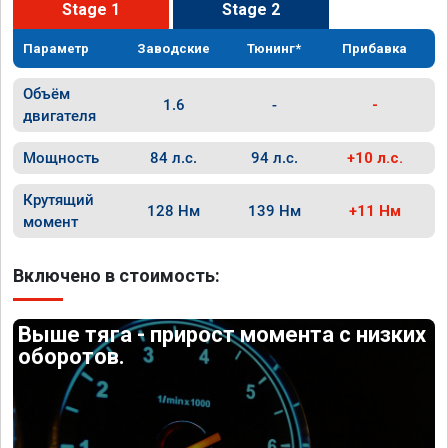
Stage 1
Stage 2
Параметр
Заводские
Тюнинг*
Прибавка
Объём
1.6
-
-
двигателя
Мощность
84 л.с.
94 л.с.
+10 л.с.
Крутящий
128 Нм
139 Нм
+11 Нм
момент
Включено в стоимость:
Выше тяга - прирост момента с низких
оборотов.