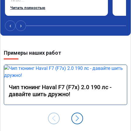
18:00.

Работу выполнили за 30 минут, качественно, 
Читать полностью
эффектом доволен. Спасибо 🤝
‹
›
Примеры наших работ
Чип тюнинг Haval F7 (F7x) 2.0 190 лс -
давайте шить дружно!