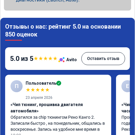
Отзывы о нас: рейтинг 5.0 на основании
850 оценок
5.0 из 5
★
★
★
★
★
Оставить отзыв
Avito
Пользователь
✓
П
Е
★
★
★
★
★
23 апреля 2026
«Чип тюнинг, прошивка двигателя
«Чип 
автомобиля»
часа»
Обратился за chip тюнингом Рено Канго 2.

Прошив
Записали быстро , на понедельник, общались в 
года. 
воскресенье. Запись на удобное мне время в 
Реком