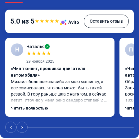
5.0 из 5
★
★
★
★
★
Оставить отзыв
Avito
Наталья
✓
Н
П
★
★
★
★
★
29 ноября 2025
«Чип тюнинг, прошивка двигателя
«Чип 
автомобиля»
автом
Михаил, большое спасибо за мою машинку, я 
Обрати
все сомневалась, что она может быть такой 
Записа
резвой. В гору раньше шла с натягом, а сейчас 
воскре
летит. Уточню у меня рено сандеро степвей 2 
18:00.

2018 года. Рекомендую однозначно. И не 
Работу
Читать полностью
Читать
сомневайтесь, машина реально становится 
эффект
лучше.
‹
›