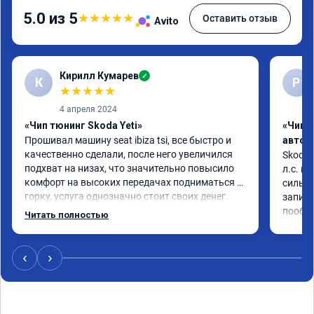
5.0 из 5
★
★
★
★
★
Оставить отзыв
Avito
Кирилл Кумарев
✓
К
Р
★
★
★
★
★
4 апреля 2024
«Чип тюнинг Skoda Yeti»
«Чип 
Прошивал машину seat ibiza tsi, все быстро и 
автом
качественно сделали, после него увеличился 
Skoda 
подхват на низах, что значительно повысило 
л.с. м
комфорт на высоких передачах подниматься в 
сильне
горку, услуга однозначно стоит своих денег.
записи
пообщ
Читать полностью
‹
›