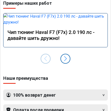
Примеры наших работ
Расход топлива немного снизился при 
спокойной езде, но при активной — вырас, так 
как двигатель лучше «крутится».

Работа была выполнена быстро и 
качественно. Номер сертификата А012056 от 
Чип тюнинг Haval F7 (F7x) 2.0 190 лс -
17.01.26. Огромное спасибо команде за 
давайте шить дружно!
профессионализм!
Наши преимущества
100% возврат денег
Оплата после проверки