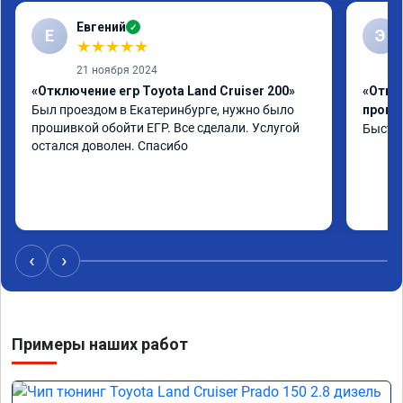
Евгений
✓
Е
Э
★
★
★
★
★
21 ноября 2024
«Отключение егр Toyota Land Cruiser 200»
«Отклю
Был проездом в Екатеринбурге, нужно было 
проши
прошивкой обойти ЕГР. Все сделали. Услугой 
Быстро
остался доволен. Спасибо
‹
›
Примеры наших работ