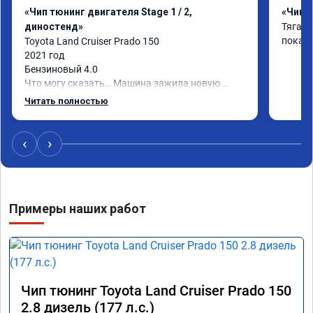
«Чип тюнинг двигателя Stage 1 / 2,
«Чип т
диностенд»
Тяга с
покаж
Toyota Land Cruiser Prado 150

2021 год

Бензиновый 4.0

Что могу сказать… Машина зажила новую 
жизнь)

Читать полностью
Я, конечно, ожидал что что-то поменяется, но 
реальность превзошла ожидания.

Самое заметное - машина стала лучше 
‹
›
отзываться на педаль газа и тянуть с низов.

Пропали легкие удары в коробе при резком 
ускорении или при переключении передач. 
Двигатель стал более эластичный.

Примеры наших работ
Жалею что не прошил сразу при покупке)

Рекомендую!
Чип тюнинг Toyota Land Cruiser Prado 150
2.8 дизель (177 л.с.)