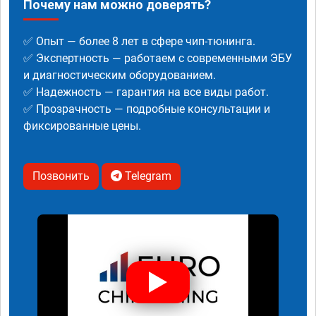
Почему нам можно доверять?
✅ Опыт — более 8 лет в сфере чип-тюнинга.
✅ Экспертность — работаем с современными ЭБУ
и диагностическим оборудованием.
✅ Надежность — гарантия на все виды работ.
✅ Прозрачность — подробные консультации и
фиксированные цены.
Позвонить
Telegram