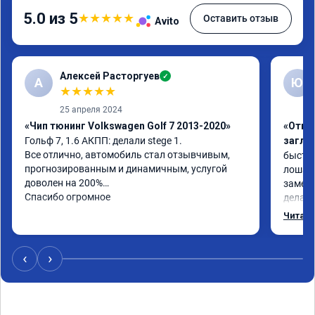
5.0 из 5
★
★
★
★
★
Оставить отзыв
Avito
Алексей Расторгуев
✓
А
Ю
★
★
★
★
★
25 апреля 2024
«Чип тюнинг Volkswagen Golf 7 2013-2020»
«Отклю
Гольф 7, 1.6 АКПП: делали stege 1.

заглу
Все отлично, автомобиль стал отзывчивым, 
быстро
прогнозированным и динамичным, услугой 
лошаде
доволен на 200%

заметил
Спасибо огромное
делало
может 
Читать
‹
›