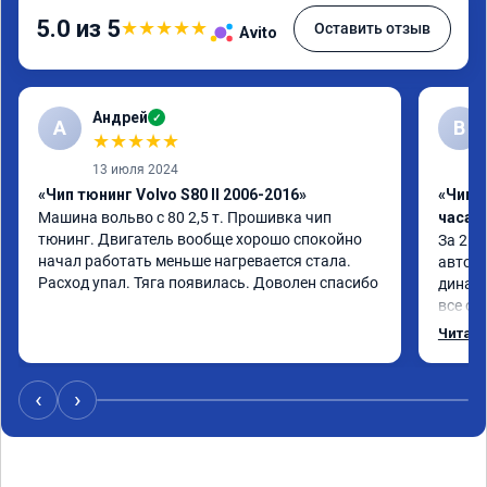
5.0 из 5
★
★
★
★
★
Оставить отзыв
Avito
Андрей
✓
А
В
★
★
★
★
★
13 июля 2024
«Чип тюнинг Volvo S80 II 2006-2016»
«Чип 
Машина вольво с 80 2,5 т. Прошивка чип 
часа»
тюнинг. Двигатель вообще хорошо спокойно 
За 2 ч
начал работать меньше нагревается стала. 
автомо
Расход упал. Тяга появилась. Доволен спасибо
динами
все об
- доро
Читать
коллег
‹
›