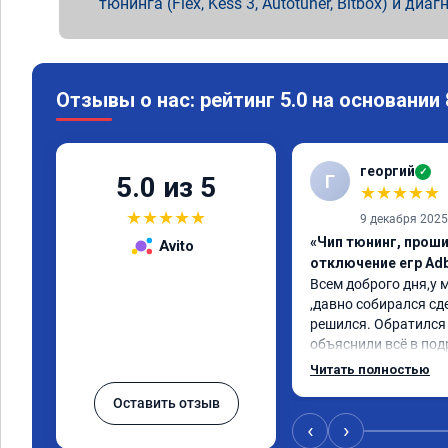
тюнинга (Flex, Kess 3, Autotuner, Bitbox) и диаг
Отзывы о нас: рейтинг 5.0 на основании
георгий
✓
Г
5.0 из 5
★
★
★
★
★
★
★
★
★
★
9 декабря 2025
«Чип тюнинг, проши
Avito
отключение егр Adb
Всем доброго дня,у м
,давно собирался сде
решился. Обратился 
объяснили всё в под
сумму записали. При
Читать полностью
время 2.5 часа и гот
Оставить отзыв
, я доволен ,спасибо!
сертификат ао11462 
‹
›
рекомендую 👍