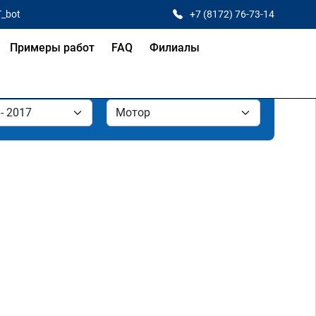
T_bot
+7 (8172) 76-73-14
Примеры работ
FAQ
Филиалы