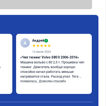
Андрей
✓
А
А
★
★
★
★
★
13 июля 2024
«Чип тюнинг Volvo S80 II 2006-2016»
«Чи
Машина вольво с 80 2,5 т. Прошивка чип 
Vol
тюнинг. Двигатель вообще хорошо 
улу
 
спокойно начал работать меньше 
теп
нагревается стала. Расход упал. Тяга 
Гео
появилась. Доволен спасибо