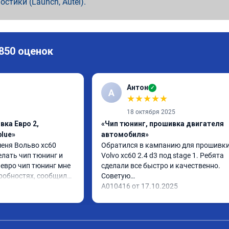
ностики (Launch, Autel).
 850 оценок
Антон
✓
А
★
★
★
★
★
18 октября 2025
вка Евро 2,
«Чип тюнинг, прошивка двигателя
lue»
автомобиля»
еня Вольво xc60 
Обратился в кампанию для прошивки
лать чип тюнинг и 
Volvo xc60 2.4 d3 под stage 1. Ребята 
евро чип тюнинг мне 
сделали все быстро и качественно. 
робностях, сообщили 
Советую

ехал в назначенное 
А010416 от 17.10.2025
ово, разница ощутима 
 дали гарантию и 
,знают своё дело 