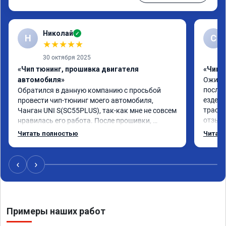
Николай
✓
Н
С
★
★
★
★
★
30 октября 2025
«Чип тюнинг, прошивка двигателя
«Чип 
автомобиля»
Ожидан
после 
Обратился в данную компанию с просьбой 
езде в
провести чип-тюнинг моего автомобиля, 
трассе
Чанган UNI S(SC55PLUS), так-как мне не совсем 
отзывч
нравилась его работа. После прошивки, 
По раб
автомобиль стал вести себя намного лучше! 
Читать полностью
Читать
времен
Пропали "пинки" и "затупы"! Автомобиль стал 
ок, це
намного динамичней! Разница до и после 
Откаты
прошивки ощутимая! Огромное СПАСИБО 
‹
›
+24 🐎
мастеру Роману! Сделал всё качественно и 
Считаю
грамотно! Желаю компании успехов и 
прошив
процветания! Рекомендую однозначно!
Как до
Примеры наших работ
коррек