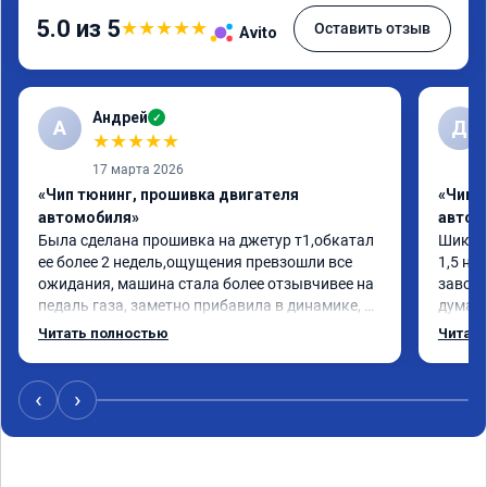
5.0 из 5
★
★
★
★
★
Оставить отзыв
Avito
Андрей
✓
А
Д
★
★
★
★
★
17 марта 2026
«Чип тюнинг, прошивка двигателя
«Чип 
автомобиля»
автом
Была сделана прошивка на джетур т1,обкатал 
Шикарн
ее более 2 недель,ощущения превзошли все 
1,5 на
ожидания, машина стала более отзывчивее на 
завода
педаль газа, заметно прибавила в динамике, 
думает
по расходу топлива не чего не поменялось, 
ребята
Читать полностью
Читать
работа проведена быстро, аккуратно,прислали 
Честно
номер сертификата, результатом доволен, 
круто,
рекомендую данных ребят.
200лс!
‹
›
ресурс
Плюс Г
планше
прилож