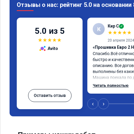
Отзывы о нас: рейтинг 5.0 на основании
Кир С
✓
К
5.0 из 5
★
★
★
★
★
★
★
★
★
★
20 апреля 202
«Прошивка Евро 2 H
Avito
Спасибо.Всё отличн
быстро и качественно
описанию. Все догов
выполнены без каких
Машина поехала по д
обещали. Всё понра
Читать полностью
данную компанию.
Оставить отзыв
‹
›