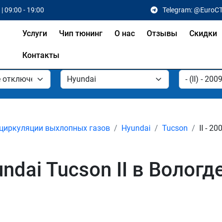
| 09:00 - 19:00
Telegram: @EuroC
Услуги
Чип тюнинг
О нас
Отзывы
Скидки
Контакты
циркуляции выхлопных газов
Hyundai
Tucson
II - 20
dai Tucson II в Вологд