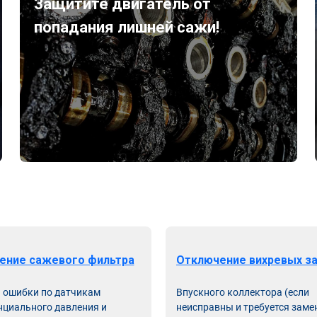
Защитите двигатель от
попадания лишней сажи!
ение сажевого фильтра
Отключение вихревых з
ь ошибки по датчикам
Впускного коллектора (если
циального давления и
неисправны и требуется заме