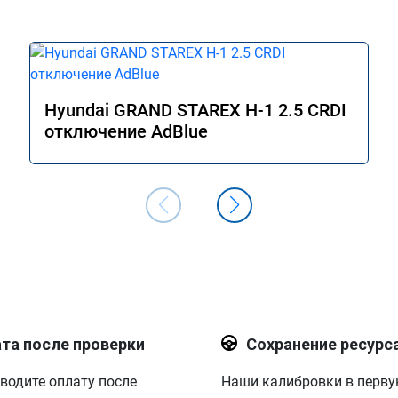
двигаться в оживленном городе, 
маневренность +1000 сразу.

В общем рекомендую. Всем добра и 
прямого пути!
Hyundai GRAND STAREX H-1 2.5 CRDI
отключение AdBlue
та после проверки
Сохранение ресурс
водите оплату после
Наши калибровки в перв