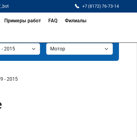
T_bot
+7 (8172) 76-73-14
Примеры работ
FAQ
Филиалы
09 - 2015
е