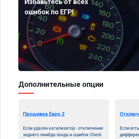
Избавьтесь от всех
ошибок по ЕГР!
Дополнительные опции
Прошивка Евро 2
Отключ
Если удален катализатор - отключение
Если ест
заднего лямбда зонда и ошибок Check
дифферен