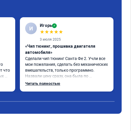
Игорь
✓
И
С
★
★
★
★
★
3 июля 2025
«Чип тюнинг, прошивка двигателя
«От
автомобиля»
про
Сделали чип тюнинг Санта Фе 2. Учли все 
Спа
о 
мои пожелания, сделать без механических 
при
т что 
вмешательств, только программно. 
про
х 
Назвали цену сразу, она была по 
ком
 
окончании работ без изменений. 
Читать полностью
Александр профи своего дела, спокойно 
и 
ответил на все мои вопросы и 
качественно сделал работу. Спасибо 
срок 
большое и процветания сервису!!!
 Все 