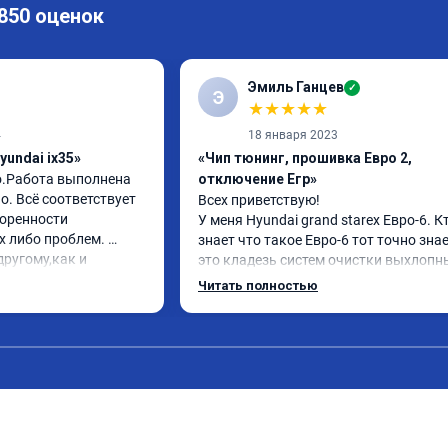
 850 оценок
Эмиль Ганцев
✓
Э
★
★
★
★
★
4
18 января 2023
yundai ix35»
«Чип тюнинг, прошивка Евро 2,
о.Работа выполнена 
отключение Егр»
. Всё соответствует 
Всех приветствую!

оренности 
У меня Hyundai grand starex Евро-6. Кт
 либо проблем. 
знает что такое Евро-6 тот точно знае
ругому,как и 
это кладезь систем очистки выхлопны
вилось. Рекомендую 
газов, там и ЕГР и мочевина, сажевый
Читать полностью
фильтр и катализатор и тд

Обратился к ребятам чтобы отключил
все эти системы.

Хорошие специалисты, сделали все в 
как договаривались, всегда были на 
связи, дали гарантию на работы, а 
Главное!!!! Машина стала ракетой 🚀!!!
поехало, ничего теперь не мешает 