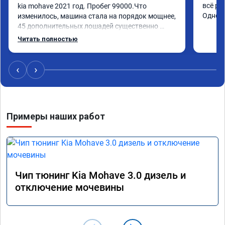
всё ре
kia mohave 2021 год. Пробег 99000.Что 
Одноз
изменилось, машина стала на порядок мощнее, 
45 дополнительных лошадей существенно 
чувствуется и соответственно крутящего 
Читать полностью
момента. Значительно упал расход, был в 
среднем 15 город, уже три дня катаюсь, держит 
12-12.5. Коробка перестала подпинывать при 
‹
›
наборе скорости. Педаль газа более 
отзывчевее. В целом, я очень доволен.!
Примеры наших работ
Чип тюнинг Kia Mohave 3.0 дизель и
отключение мочевины