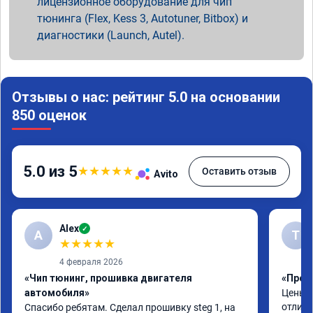
лицензионное оборудование для чип
тюнинга (Flex, Kess 3, Autotuner, Bitbox) и
диагностики (Launch, Autel).
Отзывы о нас: рейтинг 5.0 на основании
850 оценок
5.0 из 5
★
★
★
★
★
Оставить отзыв
Avito
Alex
✓
A
Т
★
★
★
★
★
4 февраля 2026
«Чип тюнинг, прошивка двигателя
«Прош
автомобиля»
Цены а
отличн
Спасибо ребятам. Сделал прошивку steg 1, на 