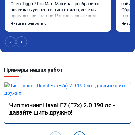
Chery Tiggo 7 Pro Max. Машина преобразилась: 
собира
появилась уверенная тяга с низов, исчезли 
Обрати
провалы при разгоне. Расход в спокойном 
в подр
режиме даже немного снизился. Все сделали 
Приеха
Читать полностью
Читать
профессионально, с подробной консультацией. 
готово
Рекомендую всем, кто сомневается.
дали г
своё д
‹
›
Примеры наших работ
Чип тюнинг Haval F7 (F7x) 2.0 190 лс -
давайте шить дружно!