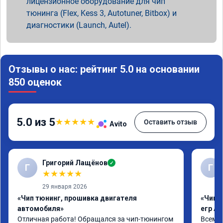
лицензионное оборудование для чип
тюнинга (Flex, Kess 3, Autotuner, Bitbox) и
диагностики (Launch, Autel).
Отзывы о нас: рейтинг 5.0 на основании
850 оценок
5.0 из 5
★
★
★
★
★
Оставить отзыв
Avito
Григорий Лащёнов
✓
Г
Г
★
★
★
★
★
29 января 2026
«Чип тюнинг, прошивка двигателя
«Чип 
автомобиля»
егр Ad
Отличная работа! Обращался за чип-тюнингом 
Всем д